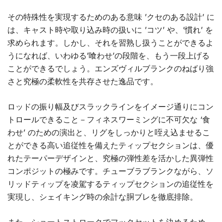
その特殊性を実現するためのある意味 ’クセのある設計’ に
は、キャスト時や取り込み時の扱いに ’コツ’ や、’慣れ’ を
求められます。しかし、それを習熟し扱うことができるよ
うになれば、いわゆる’喰わせ’の段階を、もう一段上げる
ことができるでしょう。エンズヴィルブランクのねばり強
さと究極の柔軟性を共存させた逸品です。
ロッドの振り幅及びスラックラインをイメージ通りにコン
トロールできること－フィネスワーミングに不可欠な ‘食
わせ’ のための演出と、リグをしっかりと咥え込ませるこ
とができる高い追従性を備えたティップセクションは、優
れたテーパーデザインと、究極の弾性差を活かした異弾性
コンポジットの極みです。チューブラブランクながら、ソ
リッドティップを凌駕するティップセクションの追従性を
実現し、シェイキング時の余計な胴ブレを徹底排除。