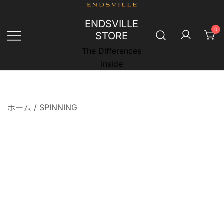
コ
ン
ENDSVILLE
0
テ
STORE
ン
The Differences
ツ
Inside
に
ス
キ
ホーム
/
SPINNING
ッ
プ