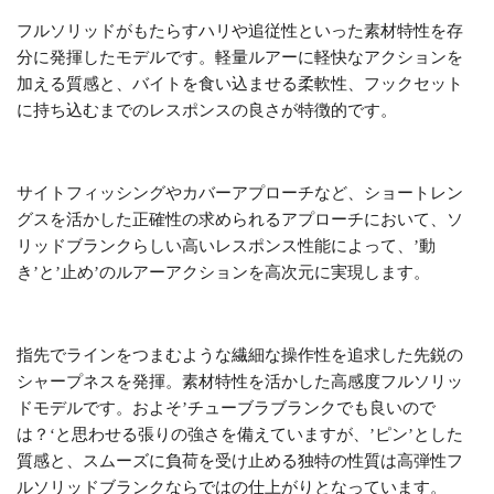
フルソリッドがもたらすハリや追従性といった素材特性を存
分に発揮したモデルです。軽量ルアーに軽快なアクションを
加える質感と、バイトを食い込ませる柔軟性、フックセット
に持ち込むまでのレスポンスの良さが特徴的です。
サイトフィッシングやカバーアプローチなど、ショートレン
グスを活かした正確性の求められるアプローチにおいて、ソ
リッドブランクらしい高いレスポンス性能によって、’動
き’と’止め’のルアーアクションを高次元に実現します。
指先でラインをつまむような繊細な操作性を追求した先鋭の
シャープネスを発揮。素材特性を活かした高感度フルソリッ
ドモデルです。およそ’チューブラブランク
でも良いので
は？
‘
と思わせる張りの強さを備えていますが、’ピン’とした
質感と、スムーズに負荷を受け止める独特の性質は高弾性フ
ルソリッドブランクならではの仕上がりとなっています。