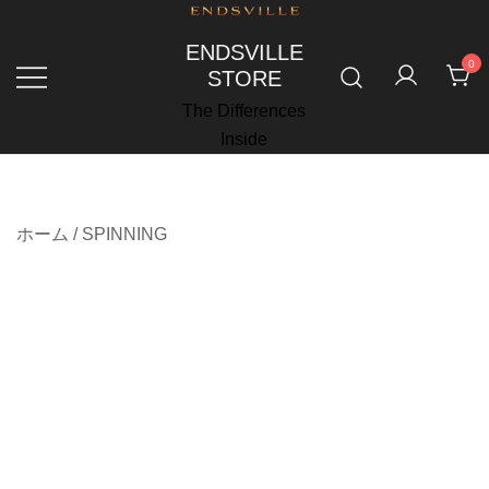
コ
ン
ENDSVILLE
0
テ
STORE
ン
The Differences
ツ
Inside
に
ス
キ
ホーム
/
SPINNING
ッ
プ